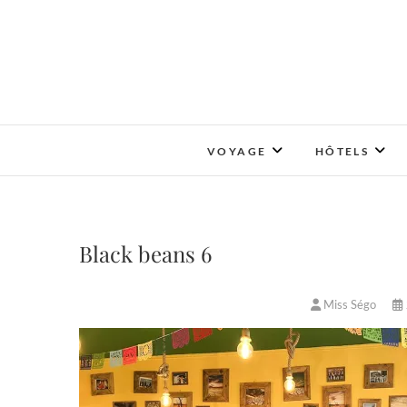
Skip
to
content
VOYAGE
HÔTELS
Black beans 6
Miss Ségo