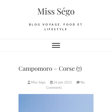
Skip
Miss Ségo
to
content
BLOG VOYAGE, FOOD ET
LIFESTYLE
Campomoro – Corse (7)
Miss Ségo
26 juin 2025
No
Comments