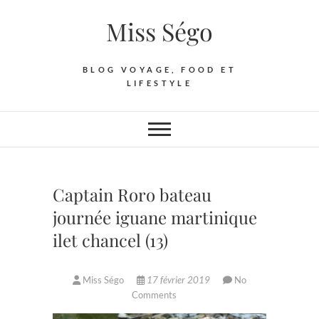
Skip
Miss Ségo
to
content
BLOG VOYAGE, FOOD ET
LIFESTYLE
Captain Roro bateau
journée iguane martinique
ilet chancel (13)
Miss Ségo
17 février 2019
No
Comments