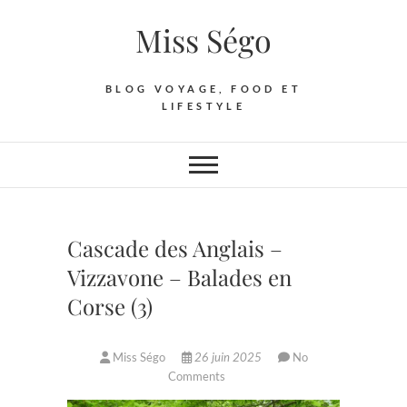
Skip
Miss Ségo
to
content
BLOG VOYAGE, FOOD ET
LIFESTYLE
Cascade des Anglais –
Vizzavone – Balades en
Corse (3)
Miss Ségo
26 juin 2025
No
Comments