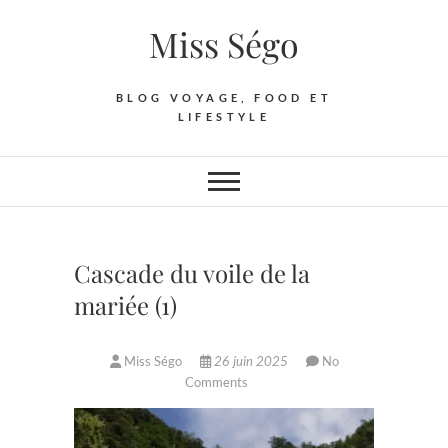
Skip
Miss Ségo
to
content
BLOG VOYAGE, FOOD ET
LIFESTYLE
Cascade du voile de la
mariée (1)
Miss Ségo
26 juin 2025
No
Comments