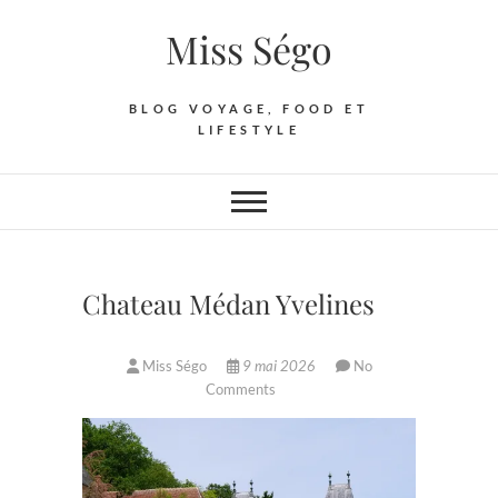
Skip
Miss Ségo
to
content
BLOG VOYAGE, FOOD ET
LIFESTYLE
Chateau Médan Yvelines
Miss Ségo
9 mai 2026
No
Comments