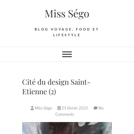
Skip
Miss Ségo
to
content
BLOG VOYAGE, FOOD ET
LIFESTYLE
Cité du design Saint-
Etienne (2)
Miss Ségo
25 février 2025
No
Comments