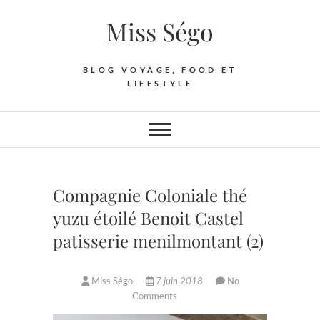
Skip
Miss Ségo
to
content
BLOG VOYAGE, FOOD ET
LIFESTYLE
Compagnie Coloniale thé
yuzu étoilé Benoit Castel
patisserie menilmontant (2)
Miss Ségo
7 juin 2018
No
Comments