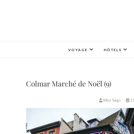
Skip
to
content
VOYAGE
HÔTELS
Colmar Marché de Noël (9)
Miss Ségo
21