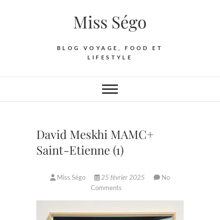
Skip
Miss Ségo
to
content
BLOG VOYAGE, FOOD ET
LIFESTYLE
David Meskhi MAMC+
Saint-Etienne (1)
Miss Ségo
25 février 2025
No
Comments