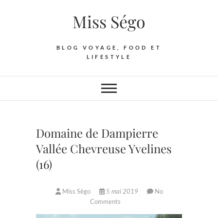
Skip
Miss Ségo
to
content
BLOG VOYAGE, FOOD ET
LIFESTYLE
Domaine de Dampierre
Vallée Chevreuse Yvelines
(16)
Miss Ségo
5 mai 2019
No
Comments