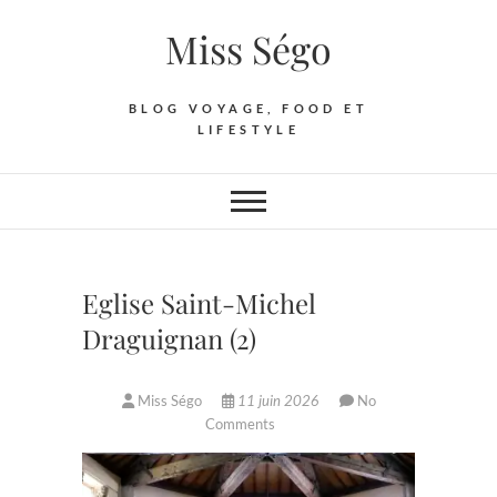
Skip
Miss Ségo
to
content
BLOG VOYAGE, FOOD ET
LIFESTYLE
Eglise Saint-Michel
Draguignan (2)
Miss Ségo
11 juin 2026
No
Comments