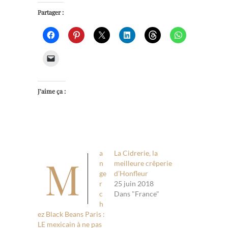
Partager :
J’aime ça :
a
La Cidrerie, la
M
n
meilleure crêperie
ge
d’Honfleur
r
25 juin 2018
c
Dans "France"
h
ez Black Beans Paris :
LE mexicain à ne pas