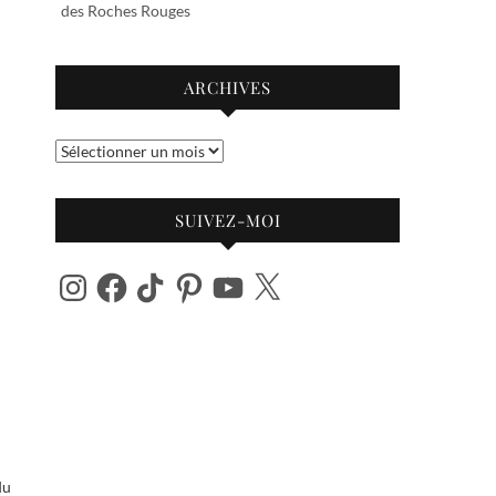
des Roches Rouges
ARCHIVES
Archives
SUIVEZ-MOI
Instagram
Facebook
TikTok
Pinterest
YouTube
X
du