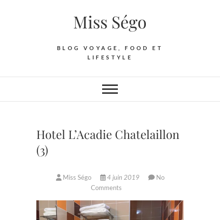
Skip
Miss Ségo
to
content
BLOG VOYAGE, FOOD ET
LIFESTYLE
Hotel L’Acadie Chatelaillon
(3)
Miss Ségo
4 juin 2019
No
Comments