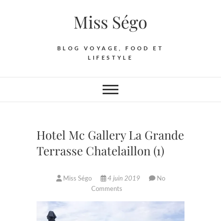
Skip
Miss Ségo
to
content
BLOG VOYAGE, FOOD ET
LIFESTYLE
Hotel Mc Gallery La Grande
Terrasse Chatelaillon (1)
Miss Ségo
4 juin 2019
No
Comments