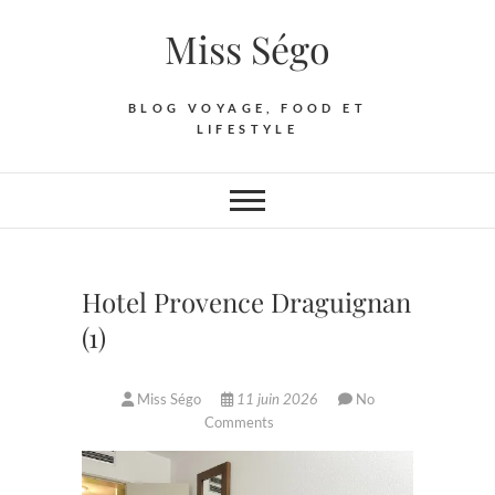
Skip
Miss Ségo
to
content
BLOG VOYAGE, FOOD ET
LIFESTYLE
Hotel Provence Draguignan
(1)
Miss Ségo
11 juin 2026
No
Comments