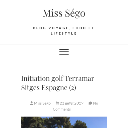
Skip
Miss Ségo
to
content
BLOG VOYAGE, FOOD ET
LIFESTYLE
Initiation golf Terramar
Sitges Espagne (2)
Miss Ségo
21 juillet 2019
No
Comments