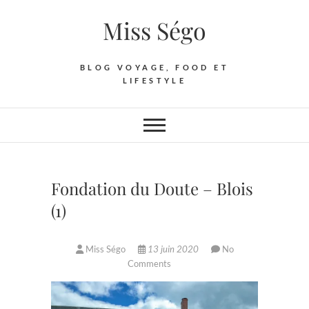
Skip
Miss Ségo
to
content
BLOG VOYAGE, FOOD ET
LIFESTYLE
Fondation du Doute – Blois
(1)
Miss Ségo
13 juin 2020
No
Comments