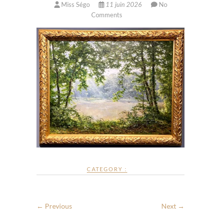
Miss Ségo
11 juin 2026
No
Comments
CATEGORY :
← Previous
Next →