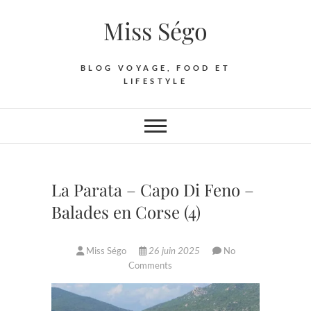
Skip
Miss Ségo
to
content
BLOG VOYAGE, FOOD ET
LIFESTYLE
La Parata – Capo Di Feno –
Balades en Corse (4)
Miss Ségo
26 juin 2025
No
Comments