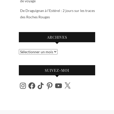
de voyage
De Draguignan à l’Estérel : 2 jours sur les traces
des Roches Rouges
ARCHIVES
Archives
SUIVEZ-MOI
Instagram
Facebook
TikTok
Pinterest
YouTube
X