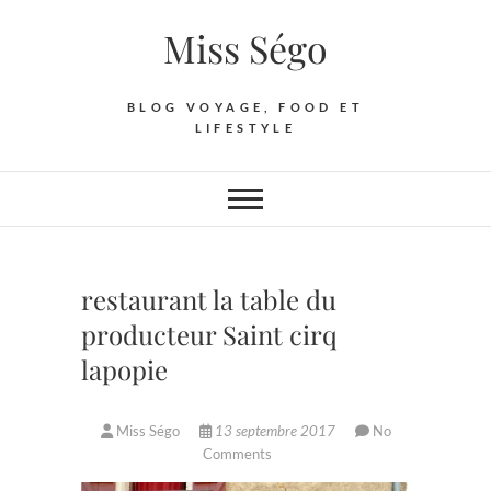
Skip
Miss Ségo
to
content
BLOG VOYAGE, FOOD ET
LIFESTYLE
restaurant la table du
producteur Saint cirq
lapopie
Miss Ségo
13 septembre 2017
No
Comments