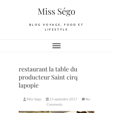
Skip
Miss Ségo
to
content
BLOG VOYAGE, FOOD ET
LIFESTYLE
restaurant la table du
producteur Saint cirq
lapopie
Miss Ségo
13 septembre 2017
No
Comments