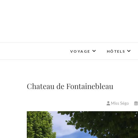
Skip
to
content
VOYAGE
HÔTELS
Chateau de Fontainebleau
Miss Ségo