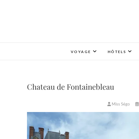
Skip
to
content
VOYAGE
HÔTELS
Chateau de Fontainebleau
Miss Ségo