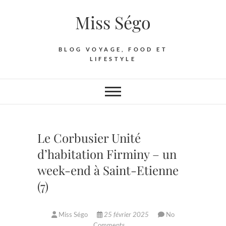
Skip
Miss Ségo
to
content
BLOG VOYAGE, FOOD ET
LIFESTYLE
Le Corbusier Unité
d’habitation Firminy – un
week-end à Saint-Etienne
(7)
Miss Ségo
25 février 2025
No
Comments