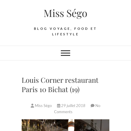
Skip
Miss Ségo
to
content
BLOG VOYAGE, FOOD ET
LIFESTYLE
Louis Corner restaurant
Paris 10 Bichat (19)
Miss Ségo
29 juillet 2018
No
Comments