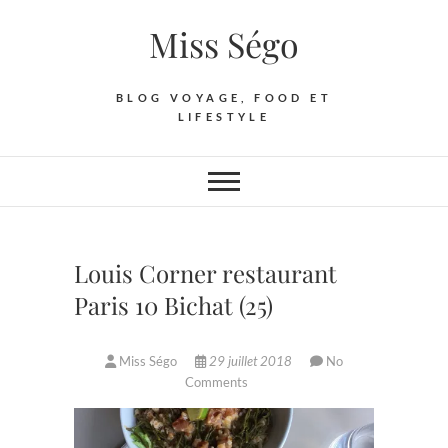
Skip
Miss Ségo
to
content
BLOG VOYAGE, FOOD ET
LIFESTYLE
Louis Corner restaurant
Paris 10 Bichat (25)
Miss Ségo
29 juillet 2018
No
Comments