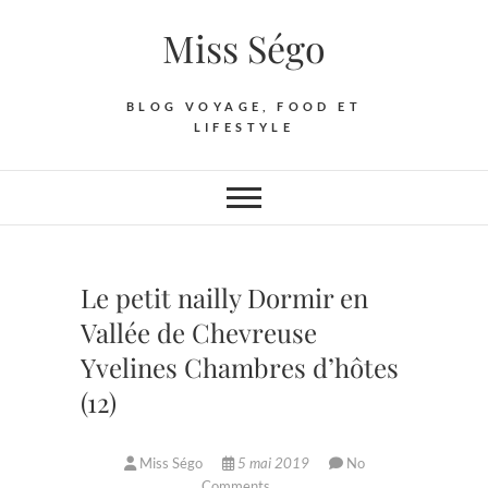
Skip
Miss Ségo
to
content
BLOG VOYAGE, FOOD ET
LIFESTYLE
Le petit nailly Dormir en
Vallée de Chevreuse
Yvelines Chambres d’hôtes
(12)
Miss Ségo
5 mai 2019
No
Comments