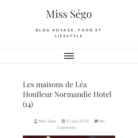
Skip
Miss Ségo
to
content
BLOG VOYAGE, FOOD ET
LIFESTYLE
Les maisons de Léa
Honfleur Normandie Hotel
(14)
Miss Ségo
13 juin 2018
No
Comments