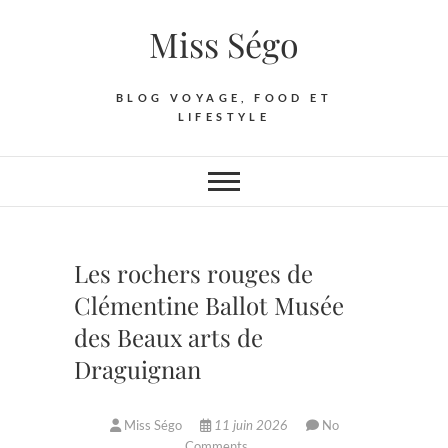
Skip
Miss Ségo
to
content
BLOG VOYAGE, FOOD ET
LIFESTYLE
Les rochers rouges de
Clémentine Ballot Musée
des Beaux arts de
Draguignan
Miss Ségo
11 juin 2026
No
Comments