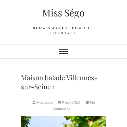
Skip
Miss Ségo
to
content
BLOG VOYAGE, FOOD ET
LIFESTYLE
Maison balade Villennes-
sur-Seine 1
Miss Ségo
9 mai 2026
No
Comments