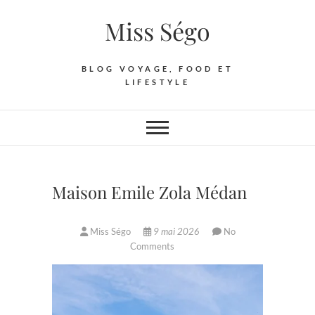
Skip
Miss Ségo
to
content
BLOG VOYAGE, FOOD ET
LIFESTYLE
Maison Emile Zola Médan
Miss Ségo
9 mai 2026
No
Comments