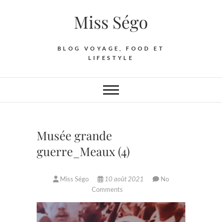
Skip
Miss Ségo
to
content
BLOG VOYAGE, FOOD ET
LIFESTYLE
Musée grande
guerre_Meaux (4)
Miss Ségo
10 août 2021
No
Comments