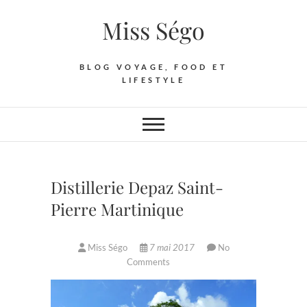
Skip
Miss Ségo
to
content
BLOG VOYAGE, FOOD ET
LIFESTYLE
Distillerie Depaz Saint-
Pierre Martinique
Miss Ségo
7 mai 2017
No
Comments