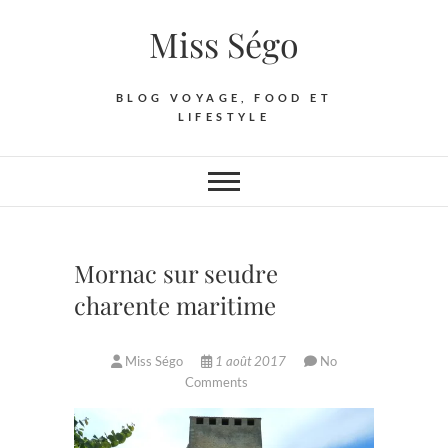
Skip
Miss Ségo
to
content
BLOG VOYAGE, FOOD ET
LIFESTYLE
Mornac sur seudre
charente maritime
Miss Ségo
1 août 2017
No
Comments