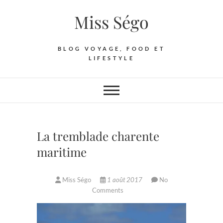
Skip
Miss Ségo
to
content
BLOG VOYAGE, FOOD ET
LIFESTYLE
La tremblade charente
maritime
Miss Ségo
1 août 2017
No
Comments