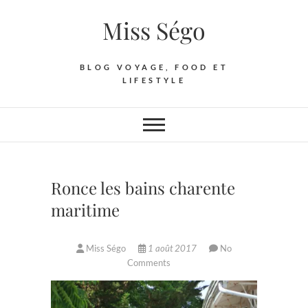
Skip
Miss Ségo
to
content
BLOG VOYAGE, FOOD ET
LIFESTYLE
Ronce les bains charente
maritime
Miss Ségo
1 août 2017
No
Comments