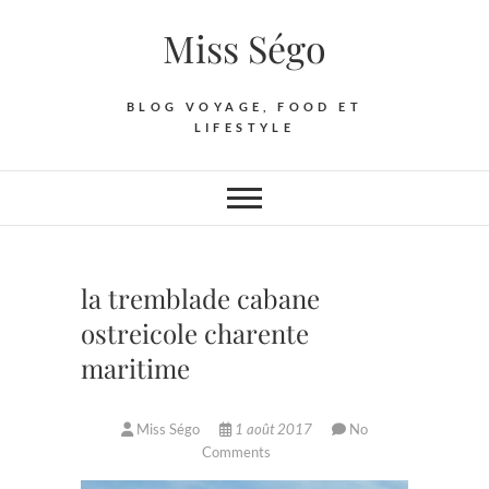
Skip
Miss Ségo
to
content
BLOG VOYAGE, FOOD ET
LIFESTYLE
la tremblade cabane
ostreicole charente
maritime
Miss Ségo
1 août 2017
No
Comments