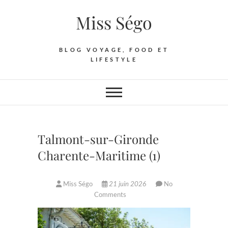
Skip
Miss Ségo
to
content
BLOG VOYAGE, FOOD ET
LIFESTYLE
Talmont-sur-Gironde
Charente-Maritime (1)
Miss Ségo
21 juin 2026
No
Comments