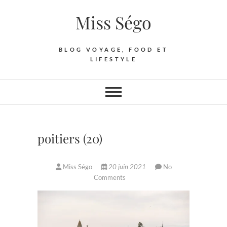
Skip
Miss Ségo
to
content
BLOG VOYAGE, FOOD ET
LIFESTYLE
poitiers (20)
Miss Ségo
20 juin 2021
No
Comments