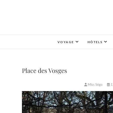
Skip
to
content
VOYAGE
HÔTELS
Place des Vosges
Miss Ségo
12