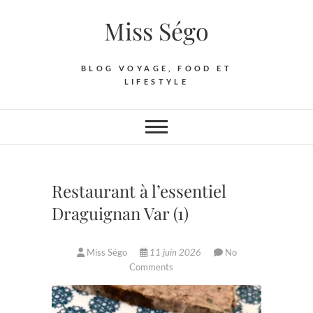
Skip
Miss Ségo
to
content
BLOG VOYAGE, FOOD ET
LIFESTYLE
Restaurant à l’essentiel
Draguignan Var (1)
Miss Ségo
11 juin 2026
No
Comments