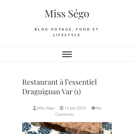
Skip
Miss Ségo
to
content
BLOG VOYAGE, FOOD ET
LIFESTYLE
Restaurant à l’essentiel
Draguignan Var (1)
Miss Ségo
11 juin 2026
No
Comments