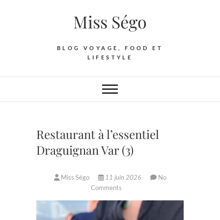
Skip
Miss Ségo
to
content
BLOG VOYAGE, FOOD ET
LIFESTYLE
Restaurant à l’essentiel
Draguignan Var (3)
Miss Ségo
11 juin 2026
No
Comments