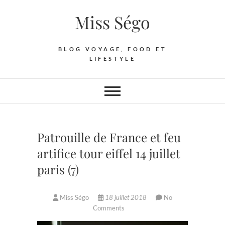
Skip
Miss Ségo
to
content
BLOG VOYAGE, FOOD ET
LIFESTYLE
Patrouille de France et feu
artifice tour eiffel 14 juillet
paris (7)
Miss Ségo
18 juillet 2018
No
Comments