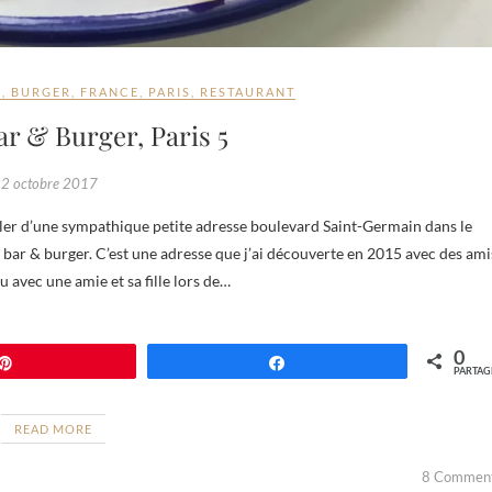
R
,
BURGER
,
FRANCE
,
PARIS
,
RESTAURANT
ar & Burger, Paris 5
2 octobre 2017
o 5 bar & burger. C’est une adresse que j’ai découverte en 2015 avec des ami
peu avec une amie et sa fille lors de…
0
Épingle
Partagez
PARTAG
READ MORE
8 Commen