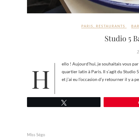
PARIS
,
RESTAURANTS
BA
Studio 5 B
2
Hello ! Aujourd’hui, je souhaitais vous parler d’une sympathique petite adresse boulevard Saint-Germain dans le
quartier latin à Paris. Il s’agit du Studi
et j’ai eu l’occasion d’y retourner il y a 
Tweetez
Miss Ségo