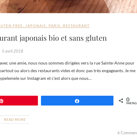
LUTEN FREE
,
JAPONAIS
,
PARIS
,
RESTAURANT
rant japonais bio et sans gluten
5 avril 2018
 partout ou alors des restaurants vides et donc pas très engageants. Je me
ypelemele sur Instagram et c’est alors que nous…
0
Épingle
Partagez
PARTAG
READ MORE
6 Commen