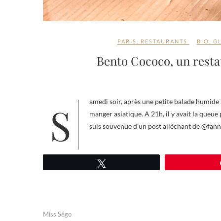
PARIS
,
RESTAURANTS
BIO
,
G
Bento Cococo, un restau
Samedi soir, après une petite balade humide avec une amie, nous nous sommes dirigées vers la rue Sainte-Anne pour
manger asiatique. A 21h, il y avait la queue
suis souvenue d’un post alléchant de @fann
Tweetez
Miss Ségo