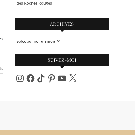
des Roches Rouges
ARCHIVES
ES
Archives
SUIVEZ-MOI
ts
Instagram
Facebook
TikTok
Pinterest
YouTube
X