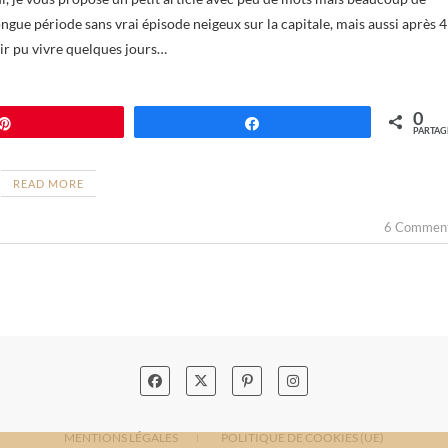
ngue période sans vrai épisode neigeux sur la capitale, mais aussi après 4
voir pu vivre quelques jours…
0
Épingle
Partagez
PARTAG
READ MORE
6 Commen
MENTIONS LÉGALES
POLITIQUE DE COOKIES (UE)