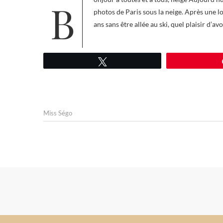
Bonjour à toutes et à tous, neige Aujourd’hui, je vous propose un petit article avec peu de mots mais beaucoup de
photos de Paris sous la neige. Après une lo
ans sans être allée au ski, quel plaisir d’a
Tweetez
Miss Ségo