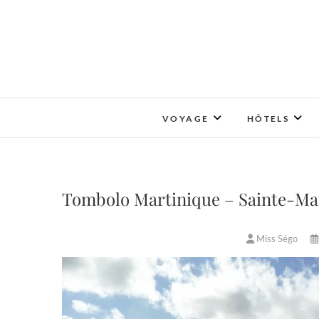
Skip
to
content
VOYAGE
HÔTELS
Tombolo Martinique – Sainte-Mar
Miss Ségo